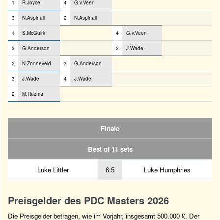
1
R.Joyce
4
G.v.Veen
3
N.Aspinall
2
N.Aspinall
1
S.McGuirk
4
G.v.Veen
3
G.Anderson
2
J.Wade
2
N.Zonneveld
3
G.Anderson
3
J.Wade
4
J.Wade
2
M.Razma
Finale
Best of 11 sets
Luke Littler
6:5
Luke Humphries
Preisgelder des PDC Masters 2026
Die Preisgelder betragen, wie im Vorjahr, insgesamt 500.000 £. Der