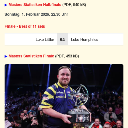
▶
Masters Statistiken Halbfinals
(PDF, 940 kB)
Sonntag, 1. Februar 2026, 22.30 Uhr
Finale - Best of 11 sets
Luke Littler
6:5
Luke Humphries
▶
Masters Statistiken Finale
(PDF, 453 kB)