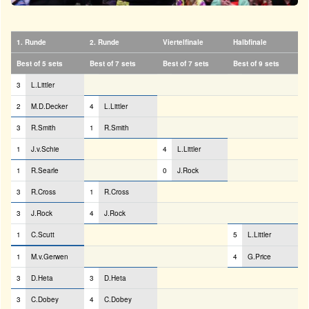
1. Runde
2. Runde
Viertelfinale
Halbfinale
Best of 5 sets
Best of 7 sets
Best of 7 sets
Best of 9 sets
3
L.Littler
2
M.D.Decker
4
L.Littler
3
R.Smith
1
R.Smith
1
J.v.Schie
4
L.Littler
1
R.Searle
0
J.Rock
3
R.Cross
1
R.Cross
3
J.Rock
4
J.Rock
1
C.Scutt
5
L.Littler
1
M.v.Gerwen
4
G.Price
3
D.Heta
3
D.Heta
3
C.Dobey
4
C.Dobey