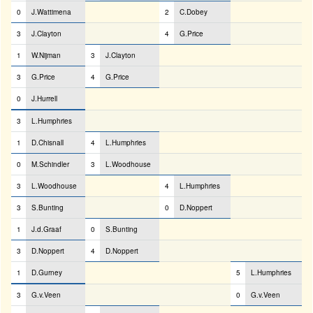
0
J.Wattimena
2
C.Dobey
3
J.Clayton
4
G.Price
1
W.Nijman
3
J.Clayton
3
G.Price
4
G.Price
0
J.Hurrell
3
L.Humphries
1
D.Chisnall
4
L.Humphries
0
M.Schindler
3
L.Woodhouse
3
L.Woodhouse
4
L.Humphries
3
S.Bunting
0
D.Noppert
1
J.d.Graaf
0
S.Bunting
3
D.Noppert
4
D.Noppert
1
D.Gurney
5
L.Humphries
3
G.v.Veen
0
G.v.Veen