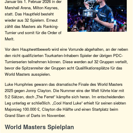
Januar bis 1. Februar 2026 in der
Marshall Arena, Milton Keynes,
statt. Das Hauptfeld besteht
wieder aus 32 Spielern. Erneut
zählt das Masters als Ranking-
Turnier und somit für die Order of
Merit.
Vor dem Hauptwettbewerb wird eine Vorrunde abgehalten, an der neben
den nicht qualifizierten Tourkarten-Inhabern Spieler der übrigen PDC-
Turnierserien teilnehmen können. Diese werden auf 32 Gruppen verteilt,
bevor die Spitzenreiter der Gruppen acht Qualifikationsplätze für das
World Masters ausspielen.
Luke Humphries gewann das dramatische Finale des World Masters
2025 gegen Jonny Clayton. Die Nummer eins der Welt führte klar mit
5:2 Sätzen, doch „The Ferret“ kämpfte sich heran. Im entscheidenden
Leg unterlag er schließlich. „Cool Hand Luke“ erhielt für seinen siebten
Majorsieg 100.000 £, Clayton die Hälfte und einen Startplatz beim
Grand Slam of Darts im November.
World Masters Spielplan