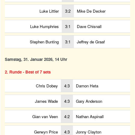
Luke Littler
3:2
Mike De Decker
Luke Humphries
3:1
Dave Chisnall
Stephen Bunting
3:1
Jeffrey de Graaf
Samstag, 31. Januar 2026, 14 Uhr
2. Runde - Best of 7 sets
Chris Dobey
4:3
Damon Heta
James Wade
4:3
Gary Anderson
Gian van Veen
4:2
Nathan Aspinall
Gerwyn Price
4:3
Jonny Clayton