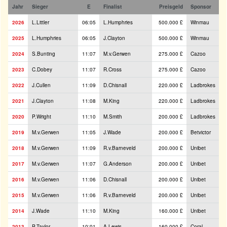
Jahr
Sieger
E
Finalist
Preisgeld
Sponsor
2026
L.Littler
06:05
L.Humphries
500.000 £
Winmau
2025
L.Humphries
06:05
J.Clayton
500.000 £
Winmau
2024
S.Bunting
11:07
M.v.Gerwen
275.000 £
Cazoo
2023
C.Dobey
11:07
R.Cross
275.000 £
Cazoo
2022
J.Cullen
11:09
D.Chisnall
220.000 £
Ladbrokes
2021
J.Clayton
11:08
M.King
220.000 £
Ladbrokes
2020
P.Wright
11:10
M.Smith
200.000 £
Ladbrokes
2019
M.v.Gerwen
11:05
J.Wade
200.000 £
Betvictor
2018
M.v.Gerwen
11:09
R.v.Barneveld
200.000 £
Unibet
2017
M.v.Gerwen
11:07
G.Anderson
200.000 £
Unibet
2016
M.v.Gerwen
11:06
D.Chisnall
200.000 £
Unibet
2015
M.v.Gerwen
11:06
R.v.Barneveld
200.000 £
Unibet
2014
J.Wade
11:10
M.King
160.000 £
Unibet
2013
P.Taylor
10:01
A.Lewis
160.000 £
Coral