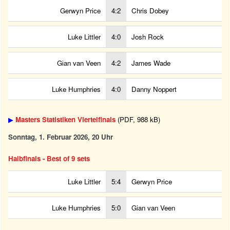
Gerwyn Price
4:2
Chris Dobey
Luke Littler
4:0
Josh Rock
Gian van Veen
4:2
James Wade
Luke Humphries
4:0
Danny Noppert
▶
Masters Statistiken Viertelfinals
(PDF, 988 kB)
Sonntag, 1. Februar 2026, 20 Uhr
Halbfinals - Best of 9 sets
Luke Littler
5:4
Gerwyn Price
Luke Humphries
5:0
Gian van Veen